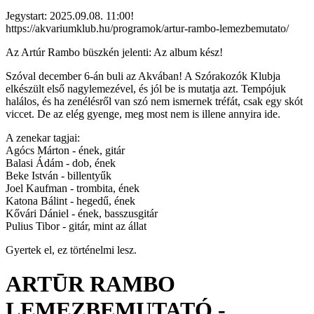
Jegystart: 2025.09.08. 11:00!
https://akvariumklub.hu/programok/artur-rambo-lemezbemutato/
Az Artúr Rambo büszkén jelenti: Az album kész!
Szóval december 6-án buli az Akvában! A Szórakozók Klubja
elkészült első nagylemezével, és jól be is mutatja azt. Tempójuk
halálos, és ha zenélésről van szó nem ismernek tréfát, csak egy skót
viccet. De az elég gyenge, meg most nem is illene annyira ide.
A zenekar tagjai:
Agócs Márton - ének, gitár
Balasi Ádám - dob, ének
Beke István - billentyűk
Joel Kaufman - trombita, ének
Katona Bálint - hegedű, ének
Kővári Dániel - ének, basszusgitár
Pulius Tibor - gitár, mint az állat
Gyertek el, ez történelmi lesz.
ARTŪR RAMBO
LEMEZBEMUTATÓ -