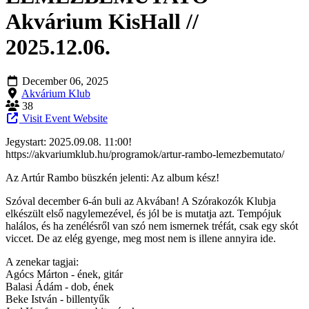
Akvárium KisHall //
2025.12.06.
December 06, 2025
Akvárium Klub
38
Visit Event Website
Jegystart: 2025.09.08. 11:00!
https://akvariumklub.hu/programok/artur-rambo-lemezbemutato/
Az Artúr Rambo büszkén jelenti: Az album kész!
Szóval december 6-án buli az Akvában! A Szórakozók Klubja
elkészült első nagylemezével, és jól be is mutatja azt. Tempójuk
halálos, és ha zenélésről van szó nem ismernek tréfát, csak egy skót
viccet. De az elég gyenge, meg most nem is illene annyira ide.
A zenekar tagjai:
Agócs Márton - ének, gitár
Balasi Ádám - dob, ének
Beke István - billentyűk