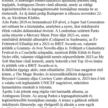
érzéseit. A tehetséges énekes-dalszerző áprilisban jelenteti meg
legújabb, Ambiguous Desire című albumát, amely az eddigi
legkísérletezőbb és legmagabiztosabb formájában mutatja be az
énekesnőt. Az új dalait pedig Budapestre is elhozza november 22-
én, az Akvárium Klubba.
Arlo Parks 2019-es bemutatkozó EP-jével, a Super Sad Generation-
nel robbant be a köztudatba, amelyben a nyers, lírai önkifejezést
élénk vokális dallamokkal ötvözte. A Londonban született Parks
azóta elnyerte a Mercury Music Prize díjat 2021-es, arany
minősítésű debütáló albumáért (Collapsed in Sunbeams), az Év
Feltörekvő Előadója lett a 2021-es BRIT Awards-on, valamint
jelölték a Grammy- és Ivor Novello-díjra is. Fellépett a Glastonbury
Festival és a Coachella színpadán, turnézott Billie Eilish és Harry
Styles előtt, valamint világkörüli turnén népszerűsítette 2023-as My
Soft Machine című lemezét, amely bekerült a brit Top 10-es listára
és jelölték vele a BRIT Awards-ra is.
Költőként éppúgy aktív, mint előadóként: 2023-ban megjelent első
kötete, a The Magic Border, és közreműködőként dolgozott
Beyoncé Grammy-díjas Cowboy Carter albumán is. 2025-ben ő lett
a valaha volt legfiatalabb UNICEF nagykövet, miközben
humanitárius munkáit is folytatta.
Április 3-án jelenik meg régóta várt harmadik albuma, az
Ambiguous Desire. Az anyag Parkst a legmagabiztosabb és
legkísérletezőbb formájában mutatja. A lemez a gátlások nélküli
önkifejezés filmzenéje, egy életigenlő új alkotás a zene egyik