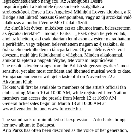
legfékezhetetlenebb hangjától. Az Ambiguous Desire
inspirációjalént a különféle éjszakai terek szolgáltak: a
stroboszkópok fénye a Los Angeles-i Midnight Lovers klubban, a K
Bridge alatt lüktető basszus Greenpointban, vagy az új arcokkal való
találkozás a londoni Venue MOT falai között.
„Az elmúlt két évben, miközben ezt az albumot írtam, beleszerettem
az éjszakai terekbe” – mondja Parks. - „Ezek olyan helyek voltak,
ahol az lehettem, aki csak akartam lenni azon az estén: maradhattam
a periférián, vagy teljesen belevethettem magam az éjszakába, és
órákra elmenekülhettem a táncparketten. Olyan játékos érzés volt
elveszni, majd újra felbukkanni a világban. Minden alkalommal,
amikor kiléptem a nappali fénybe, tele voltam inspirációval.”
The result is twelve songs from the British singer-songwriter’s most
sensitive, yet also most confident and liberated musical work to date.
Hungarian audiences will get a taste of it on November 22 at
Akvárium Klub.
Tickets will first be available to members of the artist’s official fan
club starting March 10 at 10:00 AM, while registered Live Nation
members can access the presale from March 12 at 10:00 AM.
General ticket sales begin on March 13 at 10:00 AM at
www.livenation.hu and www.funcode.hu.
_____________________________________________
The soundtrack of uninhibited self-expression – Arlo Parks brings
her new album to Budapest.
Arlo Parks has often been described as the voice of her generation,