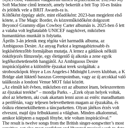
Soft Machine című lemezét, amely bekerült a brit Top 10-es listára
és jelölték vele a BRIT Awards-ra is.
Költőként éppúgy aktív, mint előadóként: 2023-ban megjelent első
kötete, a The Magic Border, és közreműködőként dolgozott
Beyoncé Grammy-díjas Cowboy Carter albumán is. 2025-ben ő lett
a valaha volt legfiatalabb UNICEF nagykövet, miközben
humanitárius munkáit is folytatta.
Április 3-án jelenik meg régóta várt harmadik albuma, az
Ambiguous Desire. Az anyag Parkst a legmagabiztosabb és
legkísérletezőbb formájában mutatja. A lemez a gátlások nélküli
önkifejezés filmzenéje, egy életigenlő új alkotás a zene egyik
legfékezhetetlenebb hangjától. Az Ambiguous Desire
inspirációjalént a különféle éjszakai terek szolgáltak: a
stroboszkópok fénye a Los Angeles-i Midnight Lovers klubban, a K
Bridge alatt lüktető basszus Greenpointban, vagy az új arcokkal való
találkozás a londoni Venue MOT falai között.
„Az elmúlt két évben, miközben ezt az albumot írtam, beleszerettem
az éjszakai terekbe” – mondja Parks. - „Ezek olyan helyek voltak,
ahol az lehettem, aki csak akartam lenni azon az estén: maradhattam
a periférián, vagy teljesen belevethettem magam az éjszakába, és
órákra elmenekülhettem a táncparketten. Olyan játékos érzés volt
elveszni, majd újra felbukkanni a világban. Minden alkalommal,
amikor kiléptem a nappali fénybe, tele voltam inspirációval.”
The result is twelve songs from the British singer-songwriter’s most