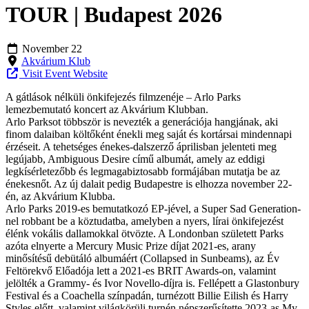
TOUR | Budapest 2026
November 22
Akvárium Klub
Visit Event Website
A gátlások nélküli önkifejezés filmzenéje – Arlo Parks
lemezbemutató koncert az Akvárium Klubban.
Arlo Parksot többször is nevezték a generációja hangjának, aki
finom dalaiban költőként énekli meg saját és kortársai mindennapi
érzéseit. A tehetséges énekes-dalszerző áprilisban jelenteti meg
legújabb, Ambiguous Desire című albumát, amely az eddigi
legkísérletezőbb és legmagabiztosabb formájában mutatja be az
énekesnőt. Az új dalait pedig Budapestre is elhozza november 22-
én, az Akvárium Klubba.
Arlo Parks 2019-es bemutatkozó EP-jével, a Super Sad Generation-
nel robbant be a köztudatba, amelyben a nyers, lírai önkifejezést
élénk vokális dallamokkal ötvözte. A Londonban született Parks
azóta elnyerte a Mercury Music Prize díjat 2021-es, arany
minősítésű debütáló albumáért (Collapsed in Sunbeams), az Év
Feltörekvő Előadója lett a 2021-es BRIT Awards-on, valamint
jelölték a Grammy- és Ivor Novello-díjra is. Fellépett a Glastonbury
Festival és a Coachella színpadán, turnézott Billie Eilish és Harry
Styles előtt, valamint világkörüli turnén népszerűsítette 2023-as My