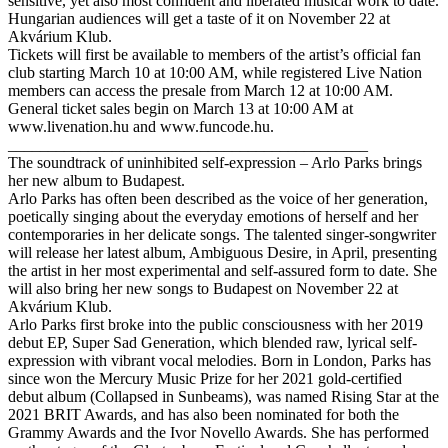
sensitive, yet also most confident and liberated musical work to date.
Hungarian audiences will get a taste of it on November 22 at
Akvárium Klub.
Tickets will first be available to members of the artist’s official fan
club starting March 10 at 10:00 AM, while registered Live Nation
members can access the presale from March 12 at 10:00 AM.
General ticket sales begin on March 13 at 10:00 AM at
www.livenation.hu and www.funcode.hu.
_____________________________________________
The soundtrack of uninhibited self-expression – Arlo Parks brings
her new album to Budapest.
Arlo Parks has often been described as the voice of her generation,
poetically singing about the everyday emotions of herself and her
contemporaries in her delicate songs. The talented singer-songwriter
will release her latest album, Ambiguous Desire, in April, presenting
the artist in her most experimental and self-assured form to date. She
will also bring her new songs to Budapest on November 22 at
Akvárium Klub.
Arlo Parks first broke into the public consciousness with her 2019
debut EP, Super Sad Generation, which blended raw, lyrical self-
expression with vibrant vocal melodies. Born in London, Parks has
since won the Mercury Music Prize for her 2021 gold-certified
debut album (Collapsed in Sunbeams), was named Rising Star at the
2021 BRIT Awards, and has also been nominated for both the
Grammy Awards and the Ivor Novello Awards. She has performed