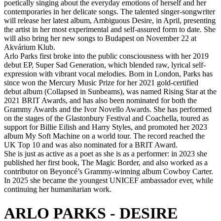
poetically singing about the everyday emotions of herself and her
contemporaries in her delicate songs. The talented singer-songwriter
will release her latest album, Ambiguous Desire, in April, presenting
the artist in her most experimental and self-assured form to date. She
will also bring her new songs to Budapest on November 22 at
Akvárium Klub.
Arlo Parks first broke into the public consciousness with her 2019
debut EP, Super Sad Generation, which blended raw, lyrical self-
expression with vibrant vocal melodies. Born in London, Parks has
since won the Mercury Music Prize for her 2021 gold-certified
debut album (Collapsed in Sunbeams), was named Rising Star at the
2021 BRIT Awards, and has also been nominated for both the
Grammy Awards and the Ivor Novello Awards. She has performed
on the stages of the Glastonbury Festival and Coachella, toured as
support for Billie Eilish and Harry Styles, and promoted her 2023
album My Soft Machine on a world tour. The record reached the
UK Top 10 and was also nominated for a BRIT Award.
She is just as active as a poet as she is as a performer: in 2023 she
published her first book, The Magic Border, and also worked as a
contributor on Beyoncé’s Grammy-winning album Cowboy Carter.
In 2025 she became the youngest UNICEF ambassador ever, while
continuing her humanitarian work.
ARLO PARKS - DESIRE