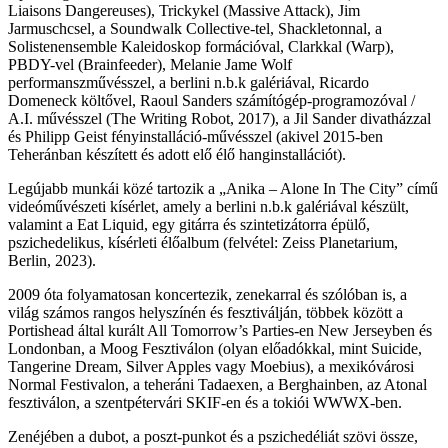
Liaisons Dangereuses), Trickykel (Massive Attack), Jim
Jarmuschcsel, a Soundwalk Collective-tel, Shackletonnal, a
Solistenensemble Kaleidoskop formációval, Clarkkal (Warp),
PBDY-vel (Brainfeeder), Melanie Jame Wolf
performanszművésszel, a berlini n.b.k galériával, Ricardo
Domeneck költővel, Raoul Sanders számítógép-programozóval /
A.I. művésszel (The Writing Robot, 2017), a Jil Sander divatházzal
és Philipp Geist fényinstalláció-művésszel (akivel 2015-ben
Teheránban készített és adott elő élő hanginstallációt).
Legújabb munkái közé tartozik a „Anika – Alone In The City” című
videóművészeti kísérlet, amely a berlini n.b.k galériával készült,
valamint a Eat Liquid, egy gitárra és szintetizátorra épülő,
pszichedelikus, kísérleti élőalbum (felvétel: Zeiss Planetarium,
Berlin, 2023).
2009 óta folyamatosan koncertezik, zenekarral és szólóban is, a
világ számos rangos helyszínén és fesztiválján, többek között a
Portishead által kurált All Tomorrow’s Parties-en New Jerseyben és
Londonban, a Moog Fesztiválon (olyan előadókkal, mint Suicide,
Tangerine Dream, Silver Apples vagy Moebius), a mexikóvárosi
Normal Festivalon, a teheráni Tadaexen, a Berghainben, az Atonal
fesztiválon, a szentpétervári SKIF-en és a tokiói WWWX-ben.
Zenéjében a dubot, a poszt-punkot és a pszichedéliát szövi össze,