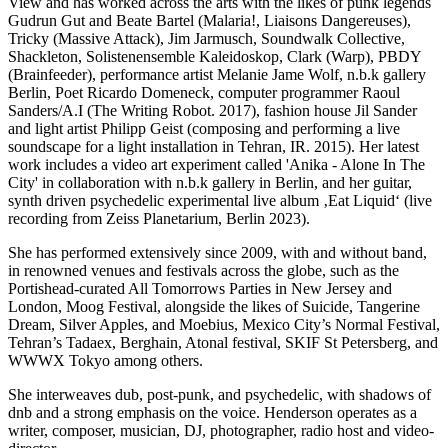
View and has worked across the arts with the likes of punk legends
Gudrun Gut and Beate Bartel (Malaria!, Liaisons Dangereuses),
Tricky (Massive Attack), Jim Jarmusch, Soundwalk Collective,
Shackleton, Solistenensemble Kaleidoskop, Clark (Warp), PBDY
(Brainfeeder), performance artist Melanie Jame Wolf, n.b.k gallery
Berlin, Poet Ricardo Domeneck, computer programmer Raoul
Sanders/A.I (The Writing Robot. 2017), fashion house Jil Sander
and light artist Philipp Geist (composing and performing a live
soundscape for a light installation in Tehran, IR. 2015). Her latest
work includes a video art experiment called 'Anika - Alone In The
City' in collaboration with n.b.k gallery in Berlin, and her guitar,
synth driven psychedelic experimental live album ‚Eat Liquid‘ (live
recording from Zeiss Planetarium, Berlin 2023).
She has performed extensively since 2009, with and without band,
in renowned venues and festivals across the globe, such as the
Portishead-curated All Tomorrows Parties in New Jersey and
London, Moog Festival, alongside the likes of Suicide, Tangerine
Dream, Silver Apples, and Moebius, Mexico City’s Normal Festival,
Tehran’s Tadaex, Berghain, Atonal festival, SKIF St Petersberg, and
WWWX Tokyo among others.
She interweaves dub, post-punk, and psychedelic, with shadows of
dnb and a strong emphasis on the voice. Henderson operates as a
writer, composer, musician, DJ, photographer, radio host and video-