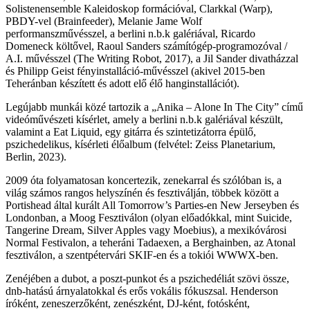
Solistenensemble Kaleidoskop formációval, Clarkkal (Warp),
PBDY-vel (Brainfeeder), Melanie Jame Wolf
performanszművésszel, a berlini n.b.k galériával, Ricardo
Domeneck költővel, Raoul Sanders számítógép-programozóval /
A.I. művésszel (The Writing Robot, 2017), a Jil Sander divatházzal
és Philipp Geist fényinstalláció-művésszel (akivel 2015-ben
Teheránban készített és adott elő élő hanginstallációt).
Legújabb munkái közé tartozik a „Anika – Alone In The City” című
videóművészeti kísérlet, amely a berlini n.b.k galériával készült,
valamint a Eat Liquid, egy gitárra és szintetizátorra épülő,
pszichedelikus, kísérleti élőalbum (felvétel: Zeiss Planetarium,
Berlin, 2023).
2009 óta folyamatosan koncertezik, zenekarral és szólóban is, a
világ számos rangos helyszínén és fesztiválján, többek között a
Portishead által kurált All Tomorrow’s Parties-en New Jerseyben és
Londonban, a Moog Fesztiválon (olyan előadókkal, mint Suicide,
Tangerine Dream, Silver Apples vagy Moebius), a mexikóvárosi
Normal Festivalon, a teheráni Tadaexen, a Berghainben, az Atonal
fesztiválon, a szentpétervári SKIF-en és a tokiói WWWX-ben.
Zenéjében a dubot, a poszt-punkot és a pszichedéliát szövi össze,
dnb-hatású árnyalatokkal és erős vokális fókuszsal. Henderson
íróként, zeneszerzőként, zenészként, DJ-ként, fotósként,