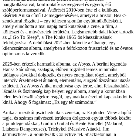
hangkollázsaival, konfrontatív szövegeivel és egyedi, élő
szólóperformanszaival. Áttörését 2010-ben érte el a kultikus,
kísérleti Anika című LP megjelenésével, amelyet a bristoli Beak>
zenekarral rögzített – egy teljesen spontán együttműködésként,
amely elindította a mai napig tartó kutatásait a zene, a film, a
költészet és a művészetek területén. Legismertebb dalai közé tartozik
az „I Go To Sleep”, a The Kinks 1965-ös klasszikusának
feldolgozása. A debütálást 2021-ben követte a Change, egy
kilencszámos album, amelyben a felfokozott frusztráció és az óvatos
optimizmus keveredik.
2025-ben érkezik harmadik albuma, az Abyss. A berlini legendás
Hansa Stúdióban, szalagra, élőben rögzített lemez minimális
utólagos sávokkal dolgozik, és nyers energiákat rögzít, amelyből
intenzív érzelmekkel átitatott, elementáris, sürgető tízszámos utazás
született. Az Abyss Anika meghívása egy térbe, ahol felszabadulás,
lázadás és őszinteség kap helyet: egy album, amely a korunkban
jelen lévő feszültségekre reagál, ugyanakkor érzelmi kapaszkodót is
kínál. Ahogy ő fogalmaz: „Ez egy tér számodra.”
Anika a mexikói pszichedelikus zenekar, az Exploded View alapító
tagja, és számos művészeti területen dolgozott együtt többek között
a punklegendákkal, Gudrun Guttal és Beate Bartellel (Malaria!,
Liaisons Dangereuses), Trickykel (Massive Attack), Jim
Jarmuschcsel, a Soundwalk Collective-tel, Shackletonnal, a