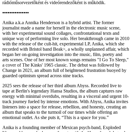
rádióműsorvezetőként és videórendezőként is működik.
▪︎▪︎▪︎▪︎▪︎▪︎▪︎▪︎▪︎▪︎▪︎▪︎▪︎▪︎▪︎
Anika a.k.a Annika Henderson is a hybrid artist. The former
journalist made a name for herself in the electronic music scene,
with her experimental sound collages, confrontational texts and
unique way of performing live solo. Her breakthrough came in 2010
with the release of the cult-hit, experimental LP, Anika, which she
recorded with Bristol band Beak>, a wholly unplanned affair, which
began her on-going investigation into the music, film, poetry and
arts scenes. One of her most known songs remains "I Go To Sleep,"
a cover of The Kinks' 1965 classic. The debut was followed by
Change in 2021, an album full of heightened frustration buoyed by
guarded optimism spread across nine tracks.
2025 sees the release of her third album Abyss. Recorded live to
tape at Berlin's legendary Hansa Studios, the album captures raw
energy with minimal overdubs, resulting in a visceral and urgent 10-
track journey fueled by intense emotions. With Abyss, Anika invites
listeners into a space for release, rebellion, and honesty, creating an
album that speaks to the turmoil of our times while offering an
emotional outlet. As she puts it, “This is a space for you.”
Anika is a founding member of Mexican psych-band, Exploded