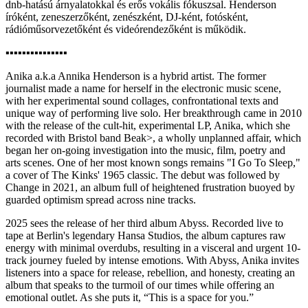
dnb-hatású árnyalatokkal és erős vokális fókuszsal. Henderson
íróként, zeneszerzőként, zenészként, DJ-ként, fotósként,
rádióműsorvezetőként és videórendezőként is működik.
▪︎▪︎▪︎▪︎▪︎▪︎▪︎▪︎▪︎▪︎▪︎▪︎▪︎▪︎▪︎
Anika a.k.a Annika Henderson is a hybrid artist. The former
journalist made a name for herself in the electronic music scene,
with her experimental sound collages, confrontational texts and
unique way of performing live solo. Her breakthrough came in 2010
with the release of the cult-hit, experimental LP, Anika, which she
recorded with Bristol band Beak>, a wholly unplanned affair, which
began her on-going investigation into the music, film, poetry and
arts scenes. One of her most known songs remains "I Go To Sleep,"
a cover of The Kinks' 1965 classic. The debut was followed by
Change in 2021, an album full of heightened frustration buoyed by
guarded optimism spread across nine tracks.
2025 sees the release of her third album Abyss. Recorded live to
tape at Berlin's legendary Hansa Studios, the album captures raw
energy with minimal overdubs, resulting in a visceral and urgent 10-
track journey fueled by intense emotions. With Abyss, Anika invites
listeners into a space for release, rebellion, and honesty, creating an
album that speaks to the turmoil of our times while offering an
emotional outlet. As she puts it, “This is a space for you.”