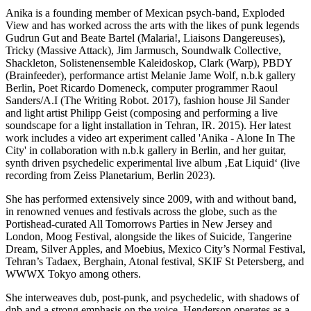
Anika is a founding member of Mexican psych-band, Exploded
View and has worked across the arts with the likes of punk legends
Gudrun Gut and Beate Bartel (Malaria!, Liaisons Dangereuses),
Tricky (Massive Attack), Jim Jarmusch, Soundwalk Collective,
Shackleton, Solistenensemble Kaleidoskop, Clark (Warp), PBDY
(Brainfeeder), performance artist Melanie Jame Wolf, n.b.k gallery
Berlin, Poet Ricardo Domeneck, computer programmer Raoul
Sanders/A.I (The Writing Robot. 2017), fashion house Jil Sander
and light artist Philipp Geist (composing and performing a live
soundscape for a light installation in Tehran, IR. 2015). Her latest
work includes a video art experiment called 'Anika - Alone In The
City' in collaboration with n.b.k gallery in Berlin, and her guitar,
synth driven psychedelic experimental live album ‚Eat Liquid‘ (live
recording from Zeiss Planetarium, Berlin 2023).
She has performed extensively since 2009, with and without band,
in renowned venues and festivals across the globe, such as the
Portishead-curated All Tomorrows Parties in New Jersey and
London, Moog Festival, alongside the likes of Suicide, Tangerine
Dream, Silver Apples, and Moebius, Mexico City’s Normal Festival,
Tehran’s Tadaex, Berghain, Atonal festival, SKIF St Petersberg, and
WWWX Tokyo among others.
She interweaves dub, post-punk, and psychedelic, with shadows of
dnb and a strong emphasis on the voice. Henderson operates as a