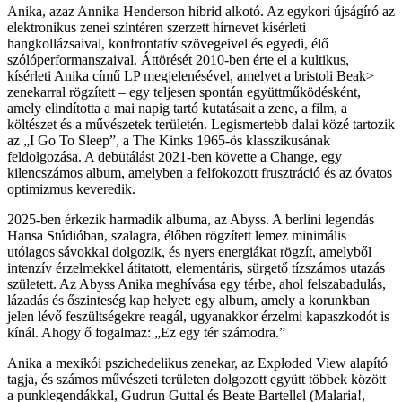
Anika, azaz Annika Henderson hibrid alkotó. Az egykori újságíró az
elektronikus zenei színtéren szerzett hírnevet kísérleti
hangkollázsaival, konfrontatív szövegeivel és egyedi, élő
szólóperformanszaival. Áttörését 2010-ben érte el a kultikus,
kísérleti Anika című LP megjelenésével, amelyet a bristoli Beak>
zenekarral rögzített – egy teljesen spontán együttműködésként,
amely elindította a mai napig tartó kutatásait a zene, a film, a
költészet és a művészetek területén. Legismertebb dalai közé tartozik
az „I Go To Sleep”, a The Kinks 1965-ös klasszikusának
feldolgozása. A debütálást 2021-ben követte a Change, egy
kilencszámos album, amelyben a felfokozott frusztráció és az óvatos
optimizmus keveredik.
2025-ben érkezik harmadik albuma, az Abyss. A berlini legendás
Hansa Stúdióban, szalagra, élőben rögzített lemez minimális
utólagos sávokkal dolgozik, és nyers energiákat rögzít, amelyből
intenzív érzelmekkel átitatott, elementáris, sürgető tízszámos utazás
született. Az Abyss Anika meghívása egy térbe, ahol felszabadulás,
lázadás és őszinteség kap helyet: egy album, amely a korunkban
jelen lévő feszültségekre reagál, ugyanakkor érzelmi kapaszkodót is
kínál. Ahogy ő fogalmaz: „Ez egy tér számodra.”
Anika a mexikói pszichedelikus zenekar, az Exploded View alapító
tagja, és számos művészeti területen dolgozott együtt többek között
a punklegendákkal, Gudrun Guttal és Beate Bartellel (Malaria!,