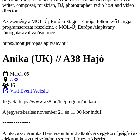
writer, composer, musician, DJ, photographer, radio host and video-
director.
Az esemény a MOL-Új Európa Stage - Európa feltörekvő hangjai
programsorozat részeként, a MOL-Új Európa Alapítvány
támogatásával valósul meg.
https://molujeuropaalapitvany.hu/
Anika (UK) // A38 Hajó
March 05
A38
16
Visit Event Website
Jegyek: https://www.a38.hu/hu/program/anika-uk
A jegyértékesítés november 21-én 11:00-kor indul!
▪︎▪︎▪︎▪︎▪︎▪︎▪︎▪︎▪︎▪︎▪︎▪︎▪︎▪︎▪︎
Anika, azaz Annika Henderson hibrid alkotó. Az egykori újságíró az
elektronikus zenei színtéren szerzett hírnevet kísérleti