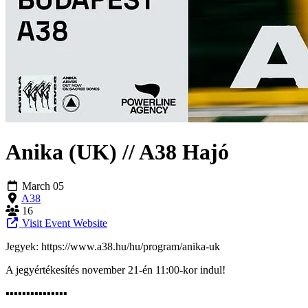
Anika (UK) // A38 Hajó
March 05
A38
16
Visit Event Website
Jegyek: https://www.a38.hu/hu/program/anika-uk
A jegyértékesítés november 21-én 11:00-kor indul!
▪︎▪︎▪︎▪︎▪︎▪︎▪︎▪︎▪︎▪︎▪︎▪︎▪︎▪︎▪︎