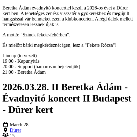
Beretka Ádám évadnyitó koncerttel kezdi a 2026-os évet a Dürer
kert-ben. A tehetséges zenész visszatér a gyökerekhez és megújult
hangzással vár bennteket ezen a klubkoncerten. A régi dalok mellett
természetesen lesznek újak is.
A mottó: "Színek fekete-fehérben".
És mielőtt bárki megkérdezné: igen, lesz a "Fekete Rózsa"!
Lineup (tervezett)
19:00 - Kapunyitás
20:00 - Support (hamarosan bejelentjük)
21:00 - Beretka Ádám
2026.03.28. II Beretka Ádám -
Évadnyitó koncert II Budapest
- Dürer kert
March 28
Dürer
15