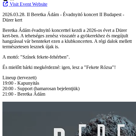
Visit Event Website
2026.03.28. II Beretka Ádám - Évadnyitó koncert II Budapest -
Dürer kert
Beretka Ádám évadnyitó koncerttel kezdi a 2026-os évet a Dürer
kert-ben. A tehetséges zenész visszatér a gyökerekhez és megújult
hangzással vár bennteket ezen a klubkoncerten. A régi dalok mellett
természetesen lesznek újak is.
A mottó: "Színek fekete-fehérben".
És mielőtt bárki megkérdezné: igen, lesz a "Fekete Rózsa"!
Lineup (tervezett)
19:00 - Kapunyitás
20:00 - Support (hamarosan bejelentjük)
21:00 - Beretka Ádám